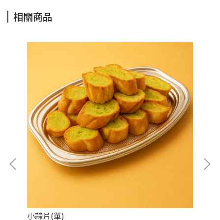
相關商品
小蒜片(單)
綜