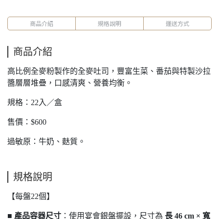
商品介紹
規格說明
運送方式
商品介紹
高比例全麥粉製作的全麥吐司，豐富生菜、番茄與特製沙拉
醬層層堆疊，口感清爽、營養均衡。
規格：22入／盒
售價：$600
過敏原：牛奶、麩質。
規格說明
【每盤22個】
■
產品容器尺寸
：使用宴會銀盤擺設，尺寸為
長 46 cm × 寬