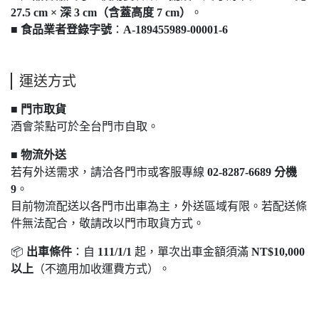
27.5 cm × 深 3 cm（含蓋高度 7 cm）
。
■
食品業者登錄字號
：
A-189455989-00001-6
運送方式
■
門市取貨
酒會茶點可於全台門市自取。
■
物流外送
若有外送需求，請洽各門市或客服專線
02-8287-6689 分機
9
。
目前物流配送以各門市出車為主，外送區域有限。若配送條
件無法配合，敬請改以門市取貨方式。
📦
出車條件
：自
111/1/1
起，單次出車金額須滿
NT$10,000
以上
（不適用加收運費方式）。