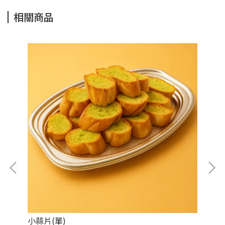
相關商品
小蒜片(單)
綜