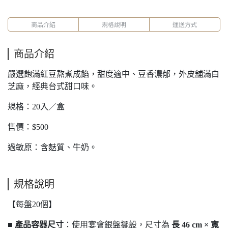
商品介紹
規格說明
運送方式
商品介紹
嚴選飽滿紅豆熬煮成餡，甜度適中、豆香濃郁，外皮舖滿白
芝麻，經典台式甜口味。
規格：20入／盒
售價：$500
過敏原：含麩質、牛奶。
規格說明
【每盤20個】
■
產品容器尺寸
：使用宴會銀盤擺設，尺寸為
長 46 cm × 寬