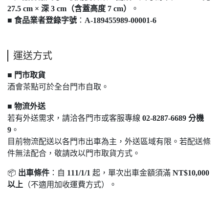
27.5 cm × 深 3 cm（含蓋高度 7 cm）
。
■
食品業者登錄字號
：
A-189455989-00001-6
運送方式
■
門市取貨
酒會茶點可於全台門市自取。
■
物流外送
若有外送需求，請洽各門市或客服專線
02-8287-6689 分機
9
。
目前物流配送以各門市出車為主，外送區域有限。若配送條
件無法配合，敬請改以門市取貨方式。
📦
出車條件
：自
111/1/1
起，單次出車金額須滿
NT$10,000
以上
（不適用加收運費方式）。