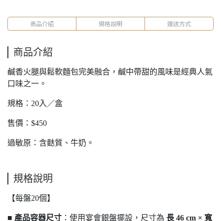
商品介紹
規格說明
運送方式
商品介紹
鹹香火腿與鬆軟麵包完美融合，鹹中帶甜的風味是經典人氣
口味之一。
規格：20入／盒
售價：$450
過敏原：含麩質、牛奶。
規格說明
【每盤20個】
■
產品容器尺寸
：使用宴會銀盤擺設，尺寸為
長 46 cm × 寬