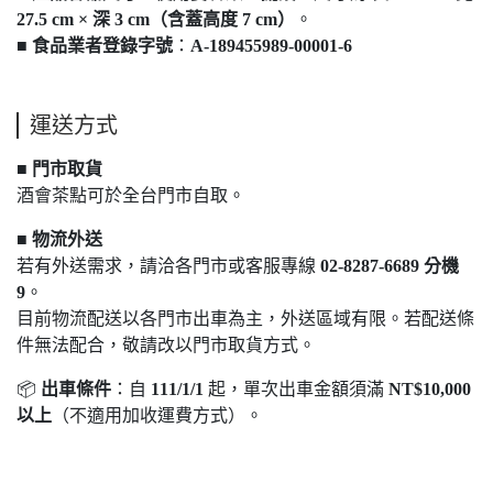
27.5 cm × 深 3 cm（含蓋高度 7 cm）
。
■
食品業者登錄字號
：
A-189455989-00001-6
運送方式
■
門市取貨
酒會茶點可於全台門市自取。
■
物流外送
若有外送需求，請洽各門市或客服專線
02-8287-6689 分機
9
。
目前物流配送以各門市出車為主，外送區域有限。若配送條
件無法配合，敬請改以門市取貨方式。
📦
出車條件
：自
111/1/1
起，單次出車金額須滿
NT$10,000
以上
（不適用加收運費方式）。