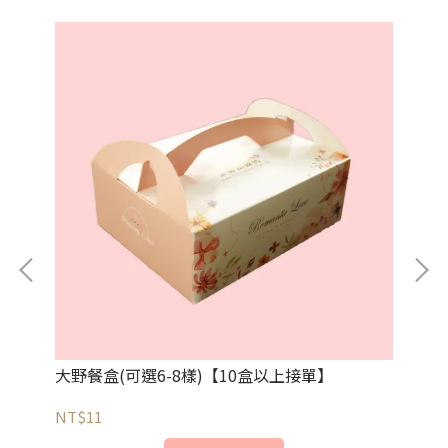
大野餐盒(可選6-8樣)【10盒以上接單】
中
NT$11
NT