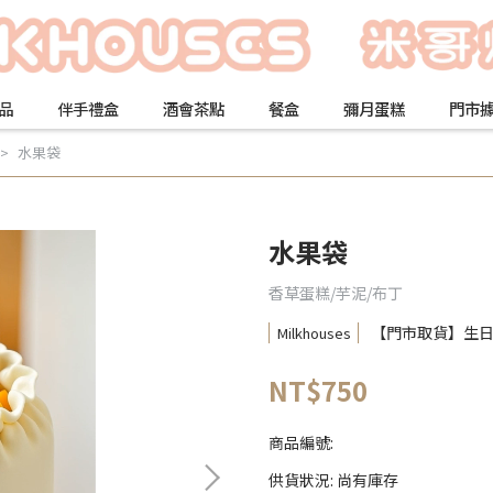
品
伴手禮盒
酒會茶點
餐盒
彌月蛋糕
門市
水果袋
水果袋
香草蛋糕/芋泥/布丁
【門市取貨】生
Milkhouses
NT$750
商品編號:
供貨狀況:
尚有庫存