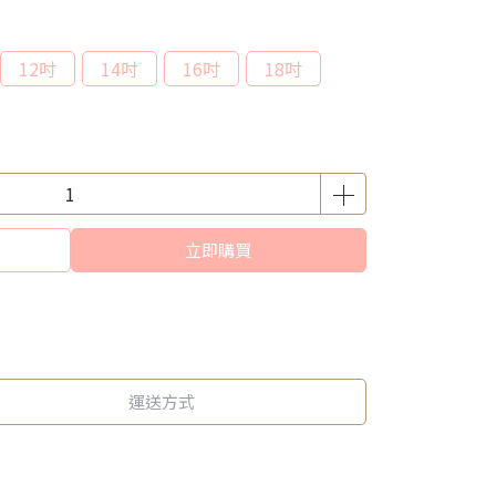
12吋
14吋
16吋
18吋
立即購買
運送方式