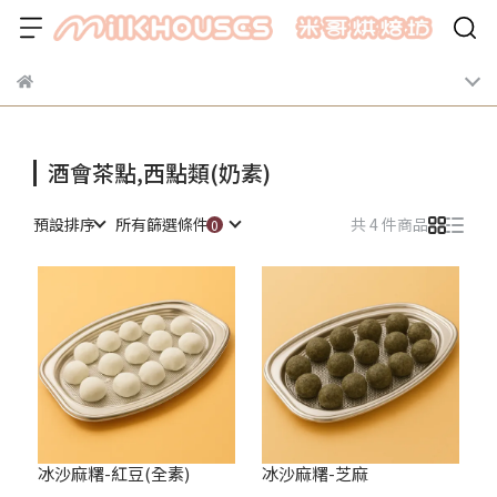
酒會茶點,西點類(奶素)
預設排序
所有篩選條件
共 4 件商品
冰沙麻糬-紅豆(全素)
冰沙麻糬-芝麻